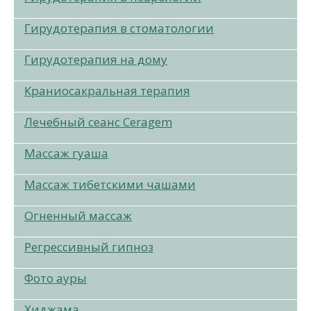
Гирудотерапия в стоматологии
Гирудотерапия на дому
Краниосакральная терапия
Лечебный сеанс Ceragem
Массаж гуаша
Массаж тибетскими чашами
Огненный массаж
Регрессивный гипноз
Фото ауры
Хиджама