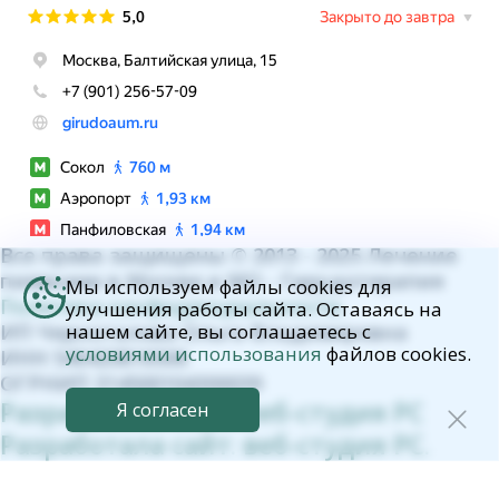
Все права защищены © 2013 - 2025 Лечение
пиявками в Москве и МО - Гирудотерапия
Мы используем файлы cookies для
Политика конфиденциальности.
улучшения работы сайта. Оставаясь на
ИП Черноталова Ольга Владимировна
нашем сайте, вы соглашаетесь с
условиями использования
файлов cookies.
ИНН 540420816506
ОГРНИП 314500104300039
Разработала сайт: веб-студия РС
Я согласен
Разработала сайт: веб-студия РС.
ЗАПИСАТЬСЯ НА ОБУЧЕНИЕ