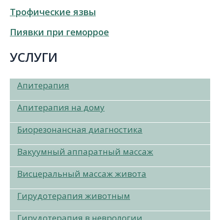
Трофические язвы
Пиявки при геморрое
УСЛУГИ
Апитерапия
Апитерапия на дому
Биорезонансная диагностика
Вакуумный аппаратный массаж
Висцеральный массаж живота
Гирудотерапия животным
Гирудотерапия в неврологии