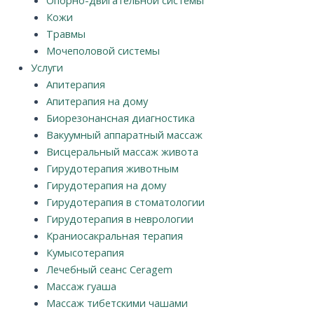
Опорно-двигательной системы
Кожи
Травмы
Мочеполовой системы
Услуги
Апитерапия
Апитерапия на дому
Биорезонансная диагностика
Вакуумный аппаратный массаж
Висцеральный массаж живота
Гирудотерапия животным
Гирудотерапия на дому
Гирудотерапия в стоматологии
Гирудотерапия в неврологии
Краниосакральная терапия
Кумысотерапия
Лечебный сеанс Ceragem
Массаж гуаша
Массаж тибетскими чашами