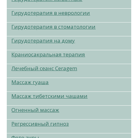
Гирудотерапия в неврологии
Гирудотерапия в стоматологии
Гирудотерапия на дому
Краниосакральная терапия
Лечебный сеанс Ceragem
Массаж гуаша
Массаж тибетскими чашами
Огненный массаж
Регрессивный гипноз
Фото ауры