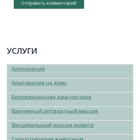
УСЛУГИ
Апитерапия
Апитерапия на дому
Биорезонансная диагностика
Вакуумный аппаратный массаж
Висцеральный массаж живота
Гирудотерапия животным