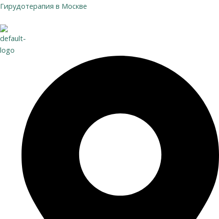
Перейти
Гирудотерапия в Москве
к
содержимому