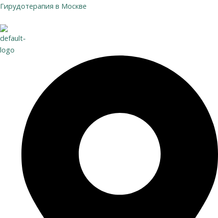
Перейти
Гирудотерапия в Москве
к
содержимому