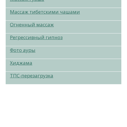
Массаж тибетскими чашами
Огненный массаж
Регрессивный гипноз
Фото ауры
Хиджама
ТПС-перезагрузка