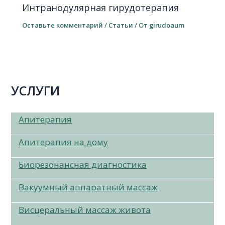
Интранодулярная гирудотерапия
Оставьте комментарий
/
Статьи
/ От
girudoaum
УСЛУГИ
Апитерапия
Апитерапия на дому
Биорезонансная диагностика
Вакуумный аппаратный массаж
Висцеральный массаж живота