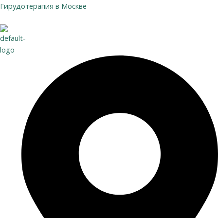
Перейти
Гирудотерапия в Москве
к
содержимому