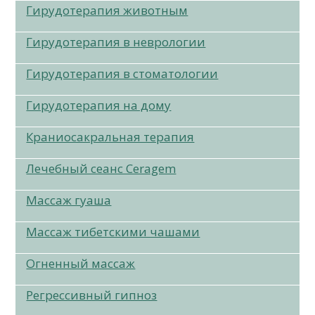
Гирудотерапия животным
Гирудотерапия в неврологии
Гирудотерапия в стоматологии
Гирудотерапия на дому
Краниосакральная терапия
Лечебный сеанс Ceragem
Массаж гуаша
Массаж тибетскими чашами
Огненный массаж
Регрессивный гипноз