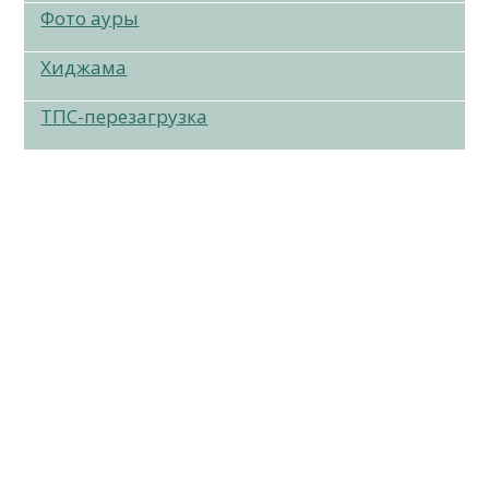
Фото ауры
Хиджама
ТПС-перезагрузка