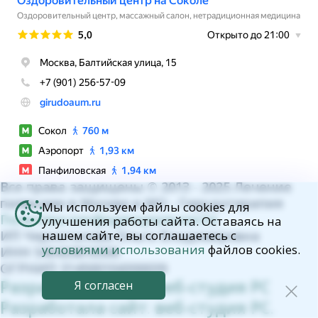
Все права защищены © 2013 - 2025 Лечение
пиявками в Москве и МО - Гирудотерапия
Мы используем файлы cookies для
Политика конфиденциальности.
улучшения работы сайта. Оставаясь на
ИП Черноталова Ольга Владимировна
нашем сайте, вы соглашаетесь с
условиями использования
файлов cookies.
ИНН 540420816506
ОГРНИП 314500104300039
Разработала сайт: веб-студия РС
Я согласен
Разработала сайт: веб-студия РС.