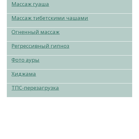
Массаж гуаша
Массаж тибетскими чашами
Огненный массаж
Регрессивный гипноз
Фото ауры
Хиджама
ТПС-перезагрузка