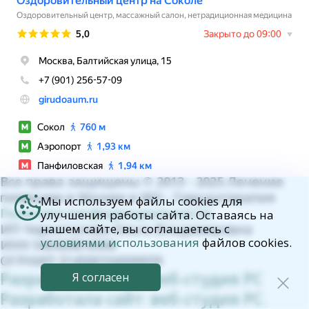
Все права защищены © 2013 - 2025 Лечение
пиявками в Москве и МО - Гирудотерапия
Мы используем файлы cookies для
Политика конфиденциальности.
улучшения работы сайта. Оставаясь на
ИП Черноталова Ольга Владимировна
нашем сайте, вы соглашаетесь с
условиями использования
файлов cookies.
ИНН 540420816506
ОГРНИП 314500104300039
Разработала сайт: веб-студия РС
Я согласен
Разработала сайт: веб-студия РС.