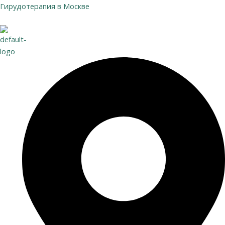
Перейти
Гирудотерапия в Москве
к
содержимому