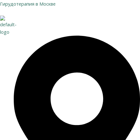
Перейти
Гирудотерапия в Москве
к
содержимому