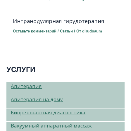
Интранодулярная гирудотерапия
Оставьте комментарий
/
Статьи
/ От
girudoaum
УСЛУГИ
Апитерапия
Апитерапия на дому
Биорезонансная диагностика
Вакуумный аппаратный массаж