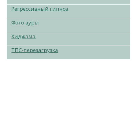
Регрессивный гипноз
Фото ауры
Хиджама
ТПС-перезагрузка