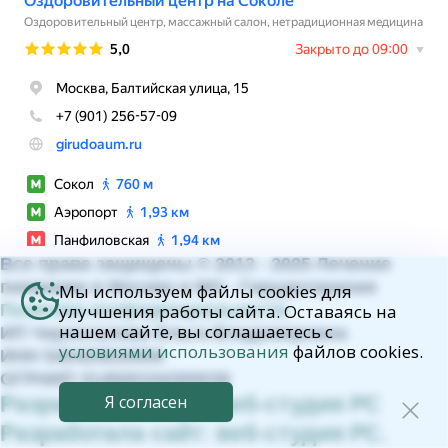
Все права защищены © 2013 - 2025 Лечение
пиявками в Москве и МО - Гирудотерапия
Мы используем файлы cookies для
Политика конфиденциальности.
улучшения работы сайта. Оставаясь на
нашем сайте, вы соглашаетесь с
ИП Черноталова Ольга Владимировна
условиями использования
файлов cookies.
ИНН 540420816506
ОГРНИП 314500104300039
Разработала сайт: веб-студия РС
Я согласен
Разработала сайт: веб-студия РС.