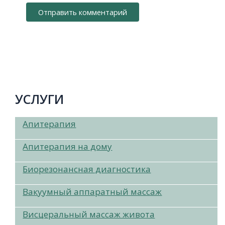
УСЛУГИ
Апитерапия
Апитерапия на дому
Биорезонансная диагностика
Вакуумный аппаратный массаж
Висцеральный массаж живота