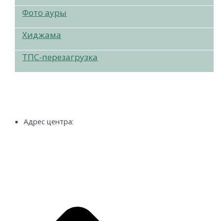
Фото ауры
Хиджама
ТПС-перезагрузка
Адрес центра: