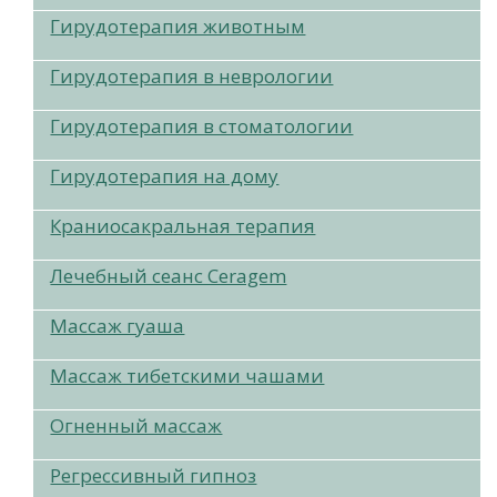
Гирудотерапия животным
Гирудотерапия в неврологии
Гирудотерапия в стоматологии
Гирудотерапия на дому
Краниосакральная терапия
Лечебный сеанс Ceragem
Массаж гуаша
Массаж тибетскими чашами
Огненный массаж
Регрессивный гипноз