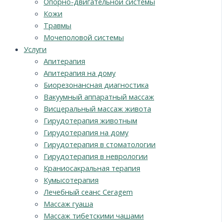
Опорно-двигательной системы
Кожи
Травмы
Мочеполовой системы
Услуги
Апитерапия
Апитерапия на дому
Биорезонансная диагностика
Вакуумный аппаратный массаж
Висцеральный массаж живота
Гирудотерапия животным
Гирудотерапия на дому
Гирудотерапия в стоматологии
Гирудотерапия в неврологии
Краниосакральная терапия
Кумысотерапия
Лечебный сеанс Ceragem
Массаж гуаша
Массаж тибетскими чашами