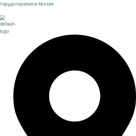
Перейти
Гирудотерапия в Москве
к
содержимому