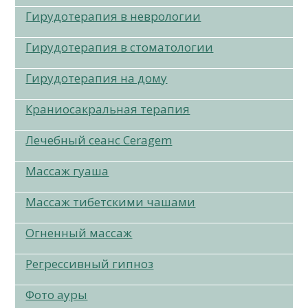
Гирудотерапия в неврологии
Гирудотерапия в стоматологии
Гирудотерапия на дому
Краниосакральная терапия
Лечебный сеанс Ceragem
Массаж гуаша
Массаж тибетскими чашами
Огненный массаж
Регрессивный гипноз
Фото ауры