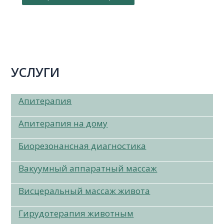
УСЛУГИ
Апитерапия
Апитерапия на дому
Биорезонансная диагностика
Вакуумный аппаратный массаж
Висцеральный массаж живота
Гирудотерапия животным