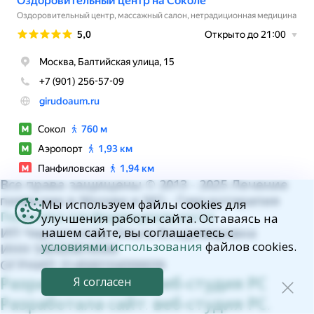
Все права защищены © 2013 - 2025 Лечение
пиявками в Москве и МО - Гирудотерапия
Мы используем файлы cookies для
Политика конфиденциальности.
улучшения работы сайта. Оставаясь на
ИП Черноталова Ольга Владимировна
нашем сайте, вы соглашаетесь с
условиями использования
файлов cookies.
ИНН 540420816506
ОГРНИП 314500104300039
Разработала сайт: веб-студия РС
Я согласен
Разработала сайт: веб-студия РС.